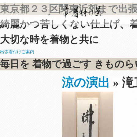
東京都２３区
関東近郊まで出
綺麗かつ苦しくない仕上げ、
大切な時を着物と共に
出張着付けご案内
毎日を
着物で過ごす
きものら
涼の演出
» 