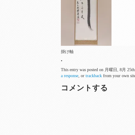
掛け軸
•
This entry was posted on 月曜日, 8月 25th, 20
a response
, or
trackback
from your own sit
コメントする