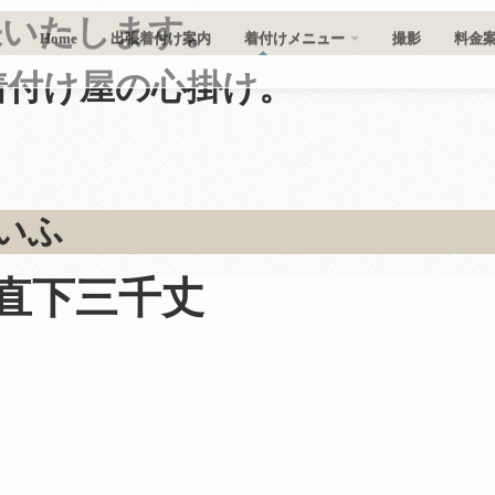
張いたします。
Home
出張着付け案内
着付けメニュー
撮影
料金
着付け屋の心掛け
。
いふ
滝直下三千丈