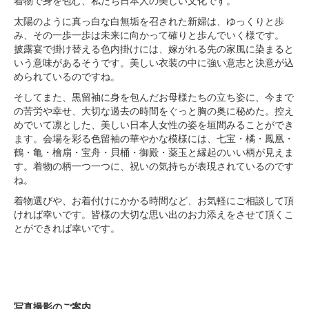
着物で身を包む、私たち日本人の美しい文化です。
太陽のように真っ白な白無垢を召された新婦は、ゆっくりと歩
み、その一歩一歩は未来に向かって確りと歩んでいく様です。
披露宴で掛け替える色内掛けには、嫁がれる先の家風に染まると
いう意味があるそうです。美しい衣装の中に強い意志と決意が込
められているのですね。
そしてまた、黒留袖に身を包んだお母様たちの立ち姿に、今まで
の苦労や幸せ、大切な過去の時間をぐっと胸の奥に秘めた。控え
めでいて凛とした、美しい日本人女性の姿を垣間みることができ
ます。会場を彩る色留袖の華やかな模様には、七宝・橘・鳳凰・
鶴・亀・檜扇・宝舟・貝桶・御殿・薬玉と縁起のいい柄が見えま
す。着物の柄一つ一つに、祝いの気持ちが表現されているのです
ね。
着物選びや、お着付けにかかる時間など、お気軽にご相談して頂
ければ幸いです。皆様の大切な思い出のお力添えをさせて頂くこ
とができれば幸いです。
写真撮影のご案内