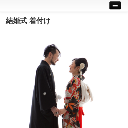
結婚式 着付け
Home
出張着付け案内
着付けメニュー
撮影
料金案内
ギャラリー
申込みはこちら