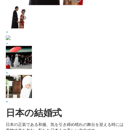
+
+
+
+
日本の結婚式
日本の正装である和服、気を引き締め晴れの舞台を迎える時には