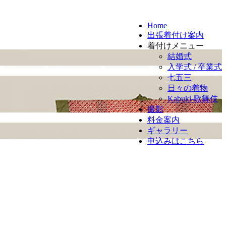
Home
出張着付け案内
着付けメニュー
結婚式
入学式 / 卒業式
七五三
日々の着物
Kabuki-歌舞伎
撮影
料金案内
ギャラリー
申込みはこちら