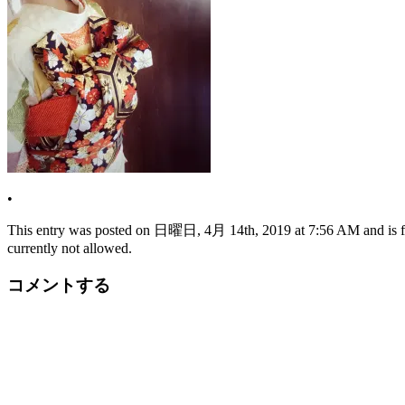
•
This entry was posted on 日曜日, 4月 14th, 2019 at 7:56 AM and is file
currently not allowed.
コメントする