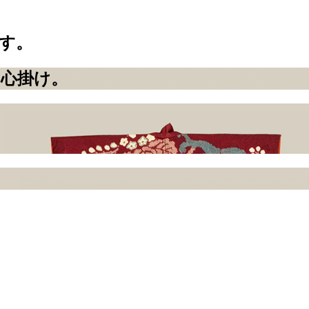
す。
の心掛け
。