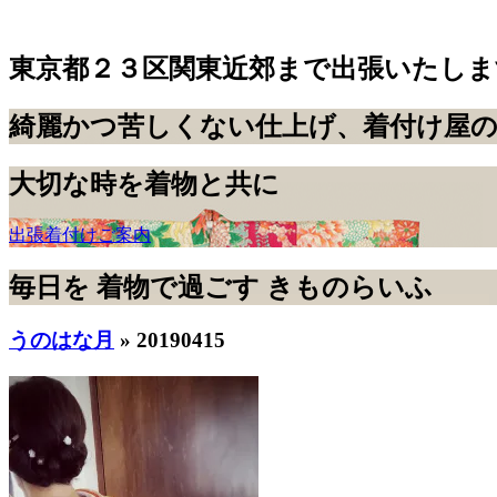
東京都２３区
関東近郊まで出張いたしま
綺麗かつ苦しくない仕上げ、
着付け屋
大切な時を着物と共に
出張着付けご案内
毎日を
着物で過ごす
きものらいふ
うのはな月
» 20190415