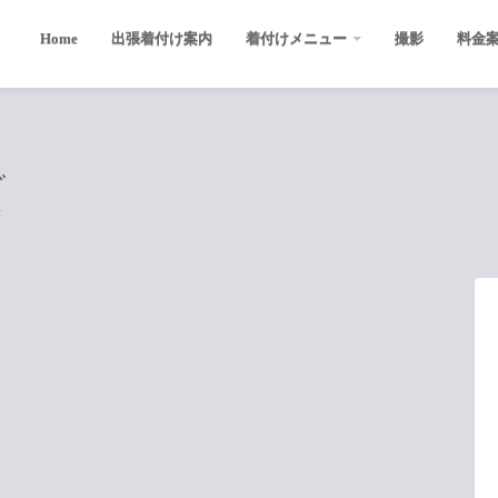
Home
出張着付け案内
着付けメニュー
撮影
料金
グ