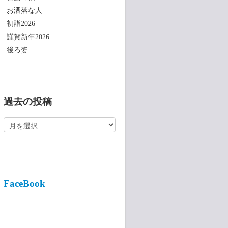
お洒落な人
初詣2026
謹賀新年2026
後ろ姿
過去の投稿
過
去
の
投
稿
FaceBook