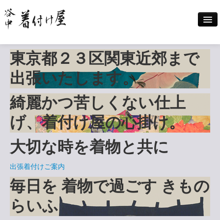
東京都２３区
関東近郊まで
Home
出張いたします。
出張着付け案内
綺麗かつ苦しくない仕上
着付けメニュー
げ、
着付け屋の心掛け
。
大切な時を着物と共に
撮影
出張着付けご案内
料金案内
毎日を
着物で過ごす
きもの
らいふ
ギャラリー