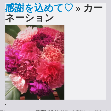
感謝を込めて♡
» カー
申込みはこちら
ネーション
•