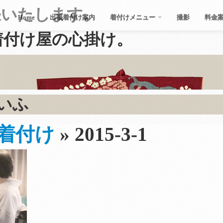
張いたします。
Home
出張着付け案内
着付けメニュー
撮影
料金
着付け屋の心掛け
。
いふ
着付け
» 2015-3-1