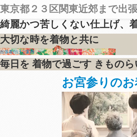
東京都２３区
関東近郊まで出
綺麗かつ苦しくない仕上げ、
大切な時を着物と共に
出張着付けご案内
毎日を
着物で過ごす
きものら
お宮参りのお