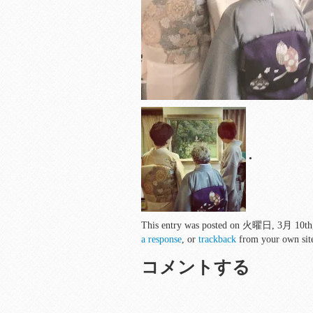
•
This entry was posted on 火曜日, 3月 10th, 20
a response
, or
trackback
from your own sit
コメントする