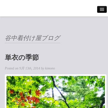
Home
谷中着付け屋ブログ
出張着付け案内
着付けメニュー
単衣の季節
撮影
Posted on 9月 13th, 2014 by kimono
料金案内
ギャラリー