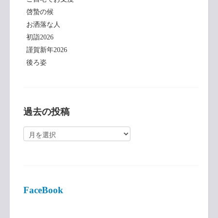
啓蟄の候
お洒落な人
初詣2026
謹賀新年2026
後ろ姿
過去の投稿
過
去
の
投
稿
FaceBook