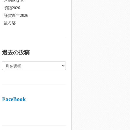
お洒落な人
初詣2026
謹賀新年2026
後ろ姿
過去の投稿
過
去
の
投
稿
FaceBook