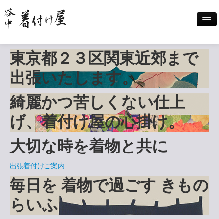
東京都２３区
関東近郊まで
Home
出張いたします。
出張着付け案内
綺麗かつ苦しくない仕上
着付けメニュー
げ、
着付け屋の心掛け
。
大切な時を着物と共に
撮影
出張着付けご案内
料金案内
毎日を
着物で過ごす
きもの
らいふ
ギャラリー