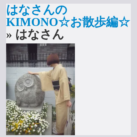
はなさんの
申込みはこちら
KIMONO☆お散歩編☆
» はなさん