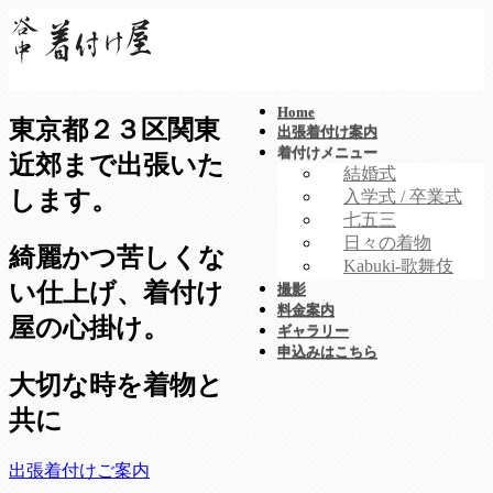
Home
東京都２３区
関東
出張着付け案内
着付けメニュー
近郊まで出張いた
結婚式
します。
入学式 / 卒業式
七五三
日々の着物
綺麗かつ苦しくな
Kabuki-歌舞伎
い仕上げ、
着付け
撮影
料金案内
屋の心掛け
。
ギャラリー
申込みはこちら
大切な時を着物と
共に
出張着付けご案内