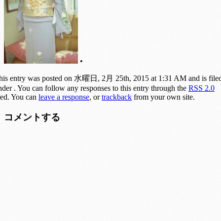
•
his entry was posted on 水曜日, 2月 25th, 2015 at 1:31 AM and is file
nder . You can follow any responses to this entry through the
RSS 2.0
eed. You can
leave a response
, or
trackback
from your own site.
コメントする