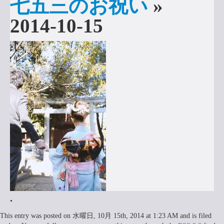
七五三のお祝い
»
申込みはこちら
2014-10-15
•
This entry was posted on 水曜日, 10月 15th, 2014 at 1:23 AM and is filed