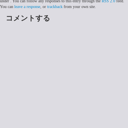
under . You can follow any responses to this entry through the
RSS 2.0
feed.
You can
leave a response
, or
trackback
from your own site.
コメントする