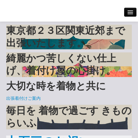
東京都２３区
関東近郊まで
Home
出張いたします。
出張着付け案内
綺麗かつ苦しくない仕上
着付けメニュー
げ、
着付け屋の心掛け
。
大切な時を着物と共に
撮影
出張着付けご案内
料金案内
毎日を
着物で過ごす
きもの
らいふ
ギャラリー