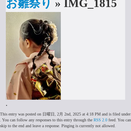
お雛祭り
» IMG_1815
申込みはこちら
•
This entry was posted on 日曜日, 2月 2nd, 2025 at 4:18 PM and is filed under
. You can follow any responses to this entry through the
RSS 2.0
feed. You can
skip to the end and leave a response. Pinging is currently not allowed.