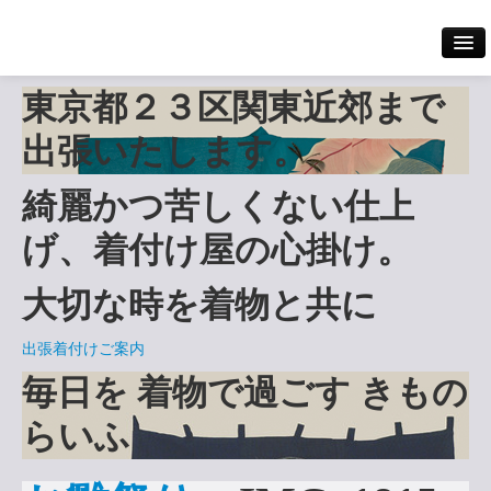
東京都２３区
関東近郊まで
Home
出張いたします。
出張着付け案内
綺麗かつ苦しくない仕上
着付けメニュー
げ、
着付け屋の心掛け
。
大切な時を着物と共に
撮影
出張着付けご案内
料金案内
毎日を
着物で過ごす
きもの
らいふ
ギャラリー