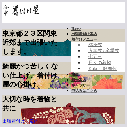
Home
東京都２３区
関東
出張着付け案内
着付けメニュー
近郊まで出張いた
結婚式
します。
入学式 / 卒業式
七五三
日々の着物
綺麗かつ苦しくな
Kabuki-歌舞伎
い仕上げ、
着付け
撮影
料金案内
屋の心掛け
。
ギャラリー
申込みはこちら
大切な時を着物と
共に
出張着付けご案内