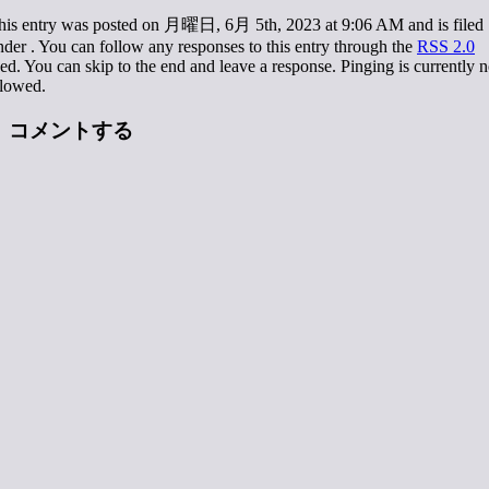
his entry was posted on 月曜日, 6月 5th, 2023 at 9:06 AM and is filed
nder . You can follow any responses to this entry through the
RSS 2.0
eed. You can skip to the end and leave a response. Pinging is currently n
llowed.
コメントする