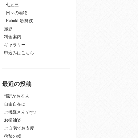
七五三
日々の着物
Kabuki-歌舞伎
撮影
料金案内
ギャラリー
申込みはこちら
最近の投稿
“風”かおる人
自由自在に
ご機嫌さんです♪
お振袖姿
ご自宅でお支度
啓蟄の候