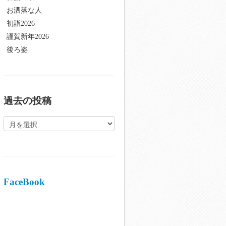
お洒落な人
初詣2026
謹賀新年2026
後ろ姿
過去の投稿
過
去
の
投
稿
FaceBook