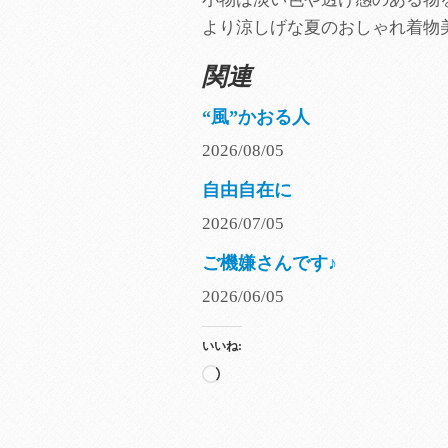
より涼しげな夏のおしゃれ着物
関連
“風”かおる人
2026/08/05
自由自在に
2026/07/05
ご機嫌さんです♪
2026/06/05
いいね:
読
み
込
み