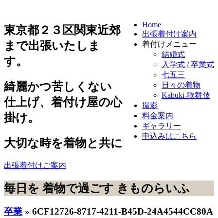
Home
東京都２３区
関東近郊
出張着付け案内
まで出張いたしま
着付けメニュー
結婚式
す。
入学式 / 卒業式
七五三
綺麗かつ苦しくない
日々の着物
Kabuki-歌舞伎
仕上げ、
着付け屋の心
撮影
掛け
。
料金案内
ギャラリー
申込みはこちら
大切な時を着物と共に
出張着付けご案内
毎日を
着物で過ごす
きものらいふ
卒業
» 6CF12726-8717-4211-B45D-24A4544CC80A