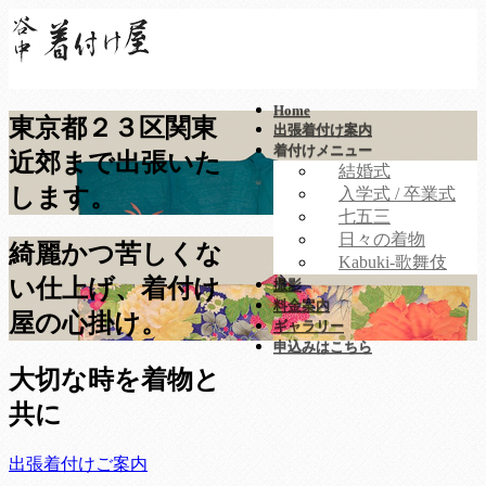
Home
東京都２３区
関東
出張着付け案内
着付けメニュー
近郊まで出張いた
結婚式
します。
入学式 / 卒業式
七五三
日々の着物
綺麗かつ苦しくな
Kabuki-歌舞伎
い仕上げ、
着付け
撮影
料金案内
屋の心掛け
。
ギャラリー
申込みはこちら
大切な時を着物と
共に
出張着付けご案内