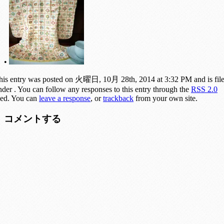
•
his entry was posted on 火曜日, 10月 28th, 2014 at 3:32 PM and is fil
nder . You can follow any responses to this entry through the
RSS 2.0
eed. You can
leave a response
, or
trackback
from your own site.
コメントする