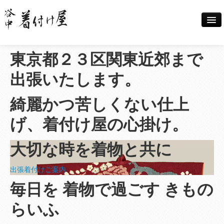
東京都２３区
関東近郊まで
Home
出張いたします。
出張着付け案内
綺麗かつ苦しくない仕上
着付けメニュー
げ、
着付け屋の心掛け
。
大切な時を着物と共に
撮影
出張着付けご案内
料金案内
毎日を
着物で過ごす
きもの
らいふ
ギャラリー