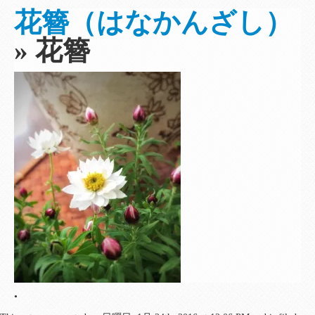
花簪（はなかんざし）
申込みはこちら
» 花簪
•